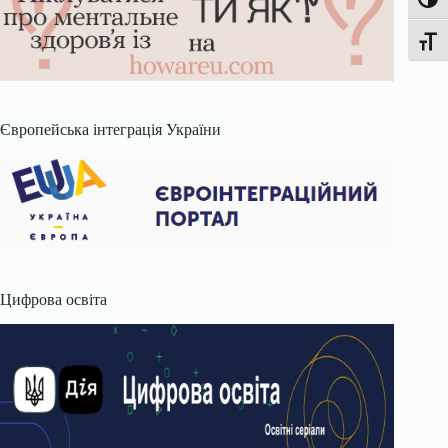
Увімк
Перек
Європейська інтеграція України
Цифрова освіта