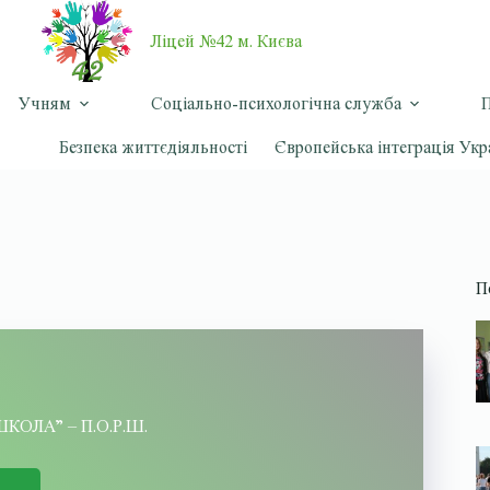
Ліцей №42 м. Києва
Учням
Соціально-психологічна служба
П
Безпека життєдіяльності
Європейська інтеграція Укр
П
КОЛА” – П.О.Р.Ш.