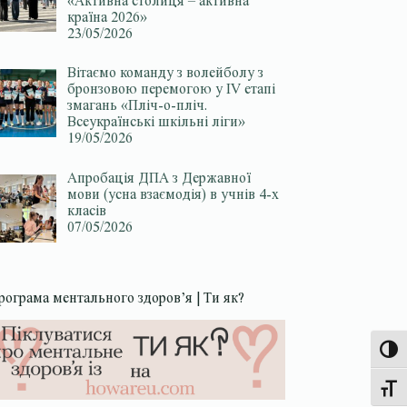
«Активна столиця – активна
країна 2026»
23/05/2026
Вітаємо команду з волейболу з
бронзовою перемогою у ІV етапі
змагань «Пліч-о-пліч.
Всеукраїнські шкільні ліги»
19/05/2026
Апробація ДПА з Державної
мови (усна взаємодія) в учнів 4-х
класів
07/05/2026
рограма ментального здоров’я | Ти як?
Увімк
Перек