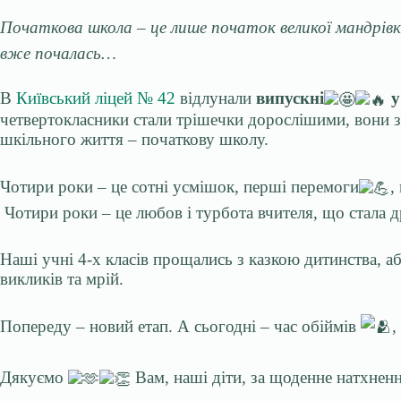
Початкова школа – це лише початок великої мандрів
вже почалась…
В
Київський ліцей № 42
відлунали
випускні
у
четвертокласники стали трішечки дорослішими, вони
шкільного життя – початкову школу.
Чотири роки – це сотні усмішок, перші перемоги
,
Чотири роки – це любов і турбота вчителя, що стала
Наші учні 4-х класів прощались з казкою дитинства, а
викликів та мрій.
Попереду – новий етап. А сьогодні – час обіймів
,
Дякуємо
Вам, наші діти, за щоденне натхненн