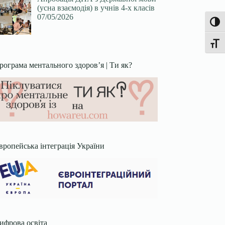
(усна взаємодія) в учнів 4-х класів
07/05/2026
Увімк
Перек
рограма ментального здоров’я | Ти як?
вропейська інтеграція України
ифрова освіта