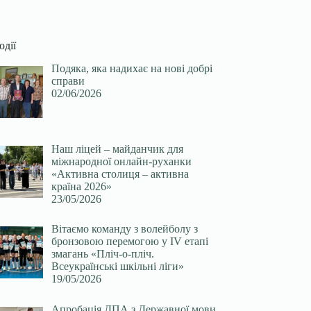
одії
Подяка, яка надихає на нові добрі
справи
02/06/2026
Наш ліцей – майданчик для
міжнародної онлайн-руханки
«Активна столиця – активна
країна 2026»
23/05/2026
Вітаємо команду з волейболу з
бронзовою перемогою у ІV етапі
змагань «Пліч-о-пліч.
Всеукраїнські шкільні ліги»
19/05/2026
Апробація ДПА з Державної мови