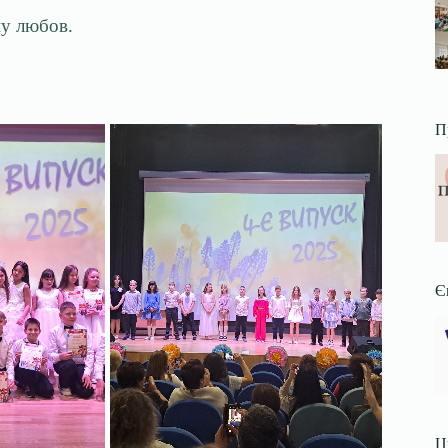
ну любов.
П
Є
Ц