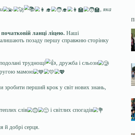
ки
,
яка
П
 початковій ланці ліцею.
Наші
 залишають позаду першу справжню сторінку
 подолані труднощі
, дружба і сльози
 другою мамою
би зробити перший крок у світ нових знань,
 теплих слів
і світлих спогадів
я й добрі серця.