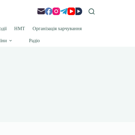
одії
НМТ
Організація харчування
аїни
Радіо