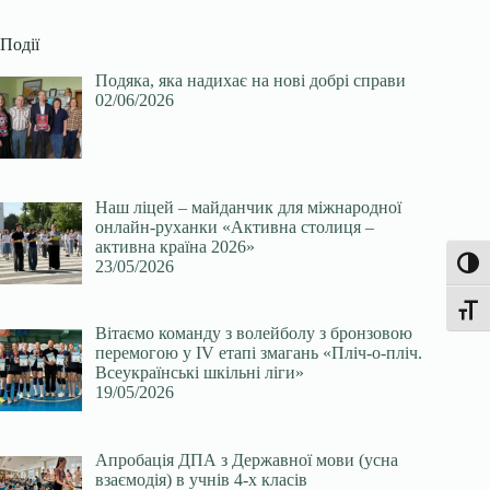
Події
Подяка, яка надихає на нові добрі справи
02/06/2026
Наш ліцей – майданчик для міжнародної
онлайн-руханки «Активна столиця –
активна країна 2026»
23/05/2026
Увімк
Перек
Вітаємо команду з волейболу з бронзовою
перемогою у ІV етапі змагань «Пліч-о-пліч.
Всеукраїнські шкільні ліги»
19/05/2026
Апробація ДПА з Державної мови (усна
взаємодія) в учнів 4-х класів