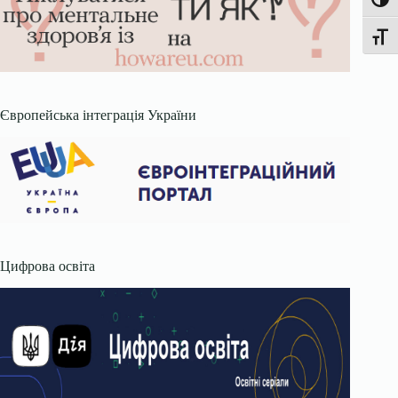
Увімк
Перек
Європейська інтеграція України
Цифрова освіта