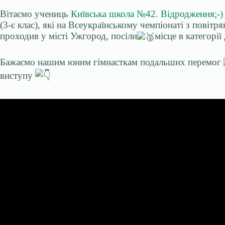
Вітаємо учениць
Київська школа №42. Відродження;-)
(3-є клас), які на Всеукраїнському чемпіонаті з повітр
проходив у місті Ужгород, посіли
місце в категорії
Бажаємо нашим юним гімнасткам подальших перемог
виступу