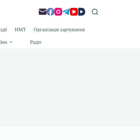
одії
НМТ
Організація харчування
аїни
Радіо