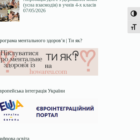
(усна взаємодія) в учнів 4-х класів
07/05/2026
Увімк
Перек
рограма ментального здоров’я | Ти як?
вропейська інтеграція України
ифрова освіта