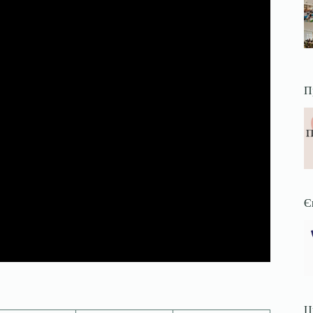
П
Є
Ц