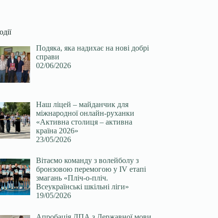
одії
Подяка, яка надихає на нові добрі
справи
02/06/2026
Наш ліцей – майданчик для
міжнародної онлайн-руханки
«Активна столиця – активна
країна 2026»
23/05/2026
Вітаємо команду з волейболу з
бронзовою перемогою у ІV етапі
змагань «Пліч-о-пліч.
Всеукраїнські шкільні ліги»
19/05/2026
Апробація ДПА з Державної мови