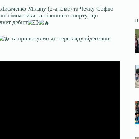
Лисаченко Мілану (2-д клас) та Чечку Софію
яної гімнастики та пілонного спорту, що
П
 дует-дебют
та пропонуємо до перегляду відеозапис