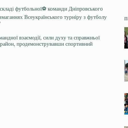
 складі футбольної⚽️ команди Дніпровського
 змаганнях Всеукраїнського турніру з футболу
П

мандної взаємодії, сили духу та справжньої
 і район, продемонструвавши спортивний