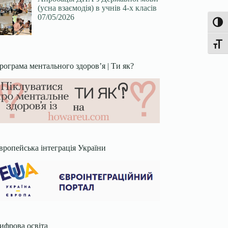
(усна взаємодія) в учнів 4-х класів
07/05/2026
Увімк
Перек
рограма ментального здоров’я | Ти як?
вропейська інтеграція України
ифрова освіта