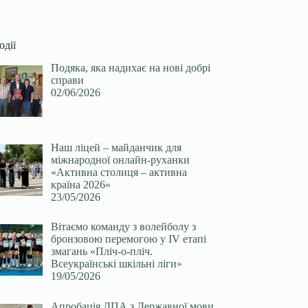
одії
Подяка, яка надихає на нові добрі
справи
02/06/2026
Наш ліцей – майданчик для
міжнародної онлайн-руханки
«Активна столиця – активна
країна 2026»
23/05/2026
Вітаємо команду з волейболу з
бронзовою перемогою у ІV етапі
змагань «Пліч-о-пліч.
Всеукраїнські шкільні ліги»
19/05/2026
Апробація ДПА з Державної мови