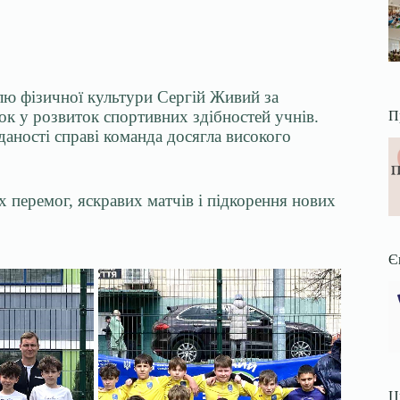
елю фізичної культури Сергій Живий за
ок у розвиток спортивних здібностей учнів.
П
даності справі команда досягла високого
перемог, яскравих матчів і підкорення нових
Є
Ц