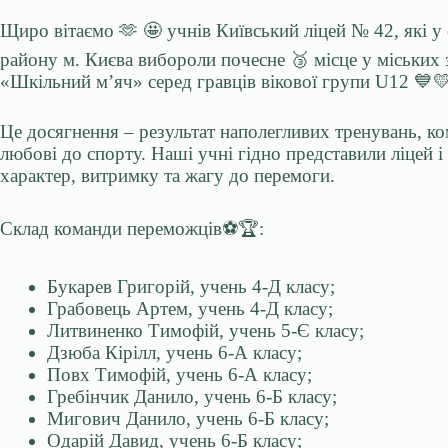
Щиро вітаємо 🫶 🤩 учнів Київський ліцей № 42, які у
району м. Києва вибороли почесне 🥉 місце у міських
«Шкільний м’яч» серед гравців вікової групи U12 💙
Це досягнення – результат наполегливих тренувань, ко
любові до спорту. Наші учні гідно представили ліцей
характер, витримку та жагу до перемоги.
Склад команди переможців⚽️🏆:
Букарев Григорій, учень 4-Д класу;
Грабовець Артем, учень 4-Д класу;
Литвиненко Тимофій, учень 5-Є класу;
Дзюба Кірілл, учень 6-А класу;
Повх Тимофій, учень 6-А класу;
Гребінчик Данило, учень 6-Б класу;
Мигович Данило, учень 6-Б класу;
Одарій Давид, учень 6-Б класу;