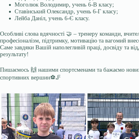
Моголюк Володимир, учень 6-В класу;
Ставінський Олександр, учень 6-Г класу;
Лейба Даніл, учень 6-Є класу.
Особливі слова вдячності 🤝 – тренеру команди, вчит
професіоналізм, підтримку, мотивацію та вагомий внес
Саме завдяки Вашій наполегливій праці, досвіду та від
результату!
Пишаємось 🙌 нашими спортсменами та бажаємо нових 
спортивних вершин⚽️🦵