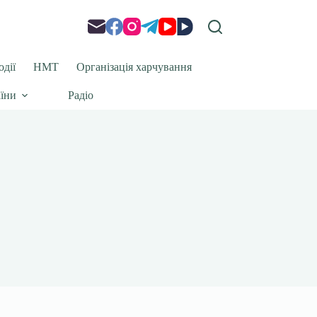
одії
НМТ
Організація харчування
аїни
Радіо