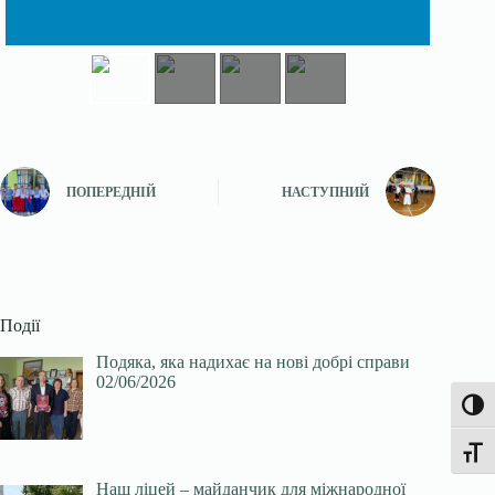
ПОПЕРЕДНІЙ
НАСТУПНИЙ
Події
Подяка, яка надихає на нові добрі справи
02/06/2026
Увімк
Перек
Наш ліцей – майданчик для міжнародної