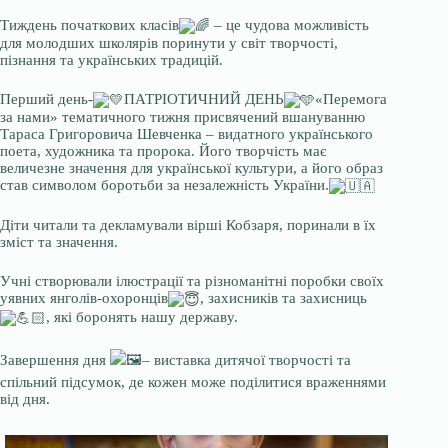
Тиждень початкових класів
– це чудова можливість
для молодших школярів поринути у світ творчості,
пізнання та українських традицій.
Перший день-
ПАТРІОТИЧНИЙ ДЕНЬ
«Перемога
за нами» тематичного тижня присвячений вшануванню
Тараса Григоровича Шевченка – видатного українського
поета, художника та пророка. Його творчість має
величезне значення для української культури, а його образ
став символом боротьби за незалежність України.
Діти читали та декламували вірші Кобзаря, поринали в їх
зміст та значення.
Учні створювали ілюстрації та різноманітні поробки своїх
уявних янголів-охоронців
, захисників та захисниць
, які боронять нашу державу.
Завершення дня
– виставка дитячої творчості та
спільний підсумок, де кожен може поділитися враженнями
від дня.