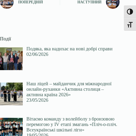
ПОПЕРЕДНІЙ
НАСТУПНИЙ
Увімк
Перек
Події
Подяка, яка надихає на нові добрі справи
02/06/2026
Наш ліцей – майданчик для міжнародної
онлайн-руханки «Активна столиця –
активна країна 2026»
23/05/2026
Вітаємо команду з волейболу з бронзовою
перемогою у ІV етапі змагань «Пліч-о-пліч.
Всеукраїнські шкільні ліги»
19/05/2026