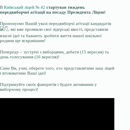
В
Київський ліцей № 42
стартував тиждень
передвиборчої агітації на посаду Президента Ліцею!
Пропонуємо Вашій увазі передвиборчі агітації кандидатів
, які вже проявили свої лідерські якості, представили
власні ідеї та бажають зробити життя нашої шкільної
родини ще яскравішим!
Попереду – зустрічі з виборцями, дебати (15 вересня) та
день голосування (16 вересня)!
Саме Ви, учні, оберете того, хто представлятиме наш ліцей
і втілюватиме Ваші ідеї!
Підтримуйте своїх фаворитів і будьте активними у
виборчому процесі!