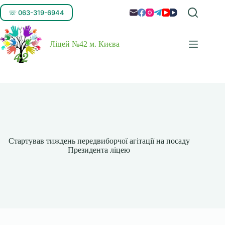
☏ 063-319-6944
Ліцей №42 м. Києва
Стартував тиждень передвиборчої агітації на посаду
Президента ліцею