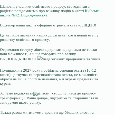
Шановні учасники освітнього процесу, сьогодні ми з
радістю повідомляємо про важливу подію в житті
Київська
школа №42. Відродження;-)
.
Відтепер наша школа офіційно отримала статус ЛІЦЕЮ!
Це не лише визнання наших досягнень, але й новий етап у
розвитку освітнього процесу.
Отримання статусу ліцею відкриває перед нами не тільки
нові можливості, а й ще говорить про велику
ВІДПОВІДАЛЬНІСТЬ
педагогічних працівників та учнів.
Починаючи з 2027 року профільна середня освіта (10-12
класи) це гнучка та персоналізована освіта, це можливість
обрати не лише профіль навчання, а й окремі предмети та
курси.
Хочемо подякувати
всім, хто долучився до процесу
трансформації. Ваша довіра, підтримка та старання стали
запорукою цього успіху.
Тільки разом ми зможемо досягти ще більших висот та