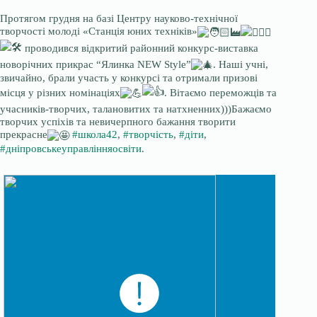
Протягом грудня на базі Центру науково-технічної
творчості молоді «Станція юних техніків»
проводився відкритий районний конкурс-виставка
новорічних прикрас “Ялинка NEW Style”
. Наші учні,
звичайно, брали участь у конкурсі та отримали призові
місця у різних номінаціях
. Вітаємо переможців та
учасників-творчих, талановитих та натхненних)))Бажаємо
творчих успіхів та невичерпного бажання творити
прекрасне
#школа42
,
#творчість
,
#діти
,
#дніпровськеуправлінняосвіти
.