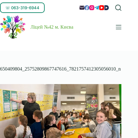
☏ 063-319-6944
Ліцей №42 м. Києва
650409804_25752809867747616_7821757412305056010_n