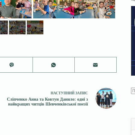
НАСТУПНИЙ
ЗАПИС
Сліпченко Анна та Ковтун Данило: одні з
найкращих читців Шевченківської поезії