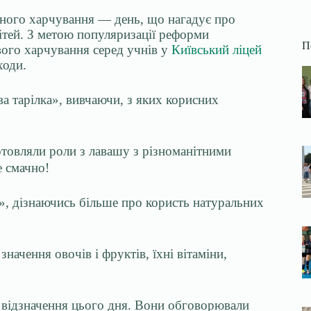
ьного харчування — день, що нагадує про
ітей. З метою популяризації реформи
П
ого харчування серед учнів у
Київський ліцей
ходи.
ва тарілка», вивчаючи, з яких корисних
отовляли роли з лавашу з різноманітними
е смачно!
я», дізнаючись більше про користь натуральних
начення овочів і фруктів, їхні вітаміни,
 відзначення цього дня. Вони обговорювали