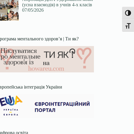
(усна взаємодія) в учнів 4-х класів
07/05/2026
Увімк
Перек
рограма ментального здоров’я | Ти як?
вропейська інтеграція України
ифрова освіта