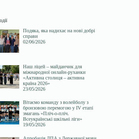
одії
Подяка, яка надихає на нові добрі
справи
02/06/2026
Наш ліцей – майданчик для
міжнародної онлайн-руханки
«Активна столиця – активна
країна 2026»
23/05/2026
Вітаємо команду з волейболу з
бронзовою перемогою у ІV етапі
змагань «Пліч-о-пліч.
Всеукраїнські шкільні ліги»
19/05/2026
Апробація ДПА з Державної мови