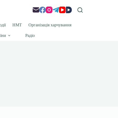
одії
НМТ
Організація харчування
аїни
Радіо