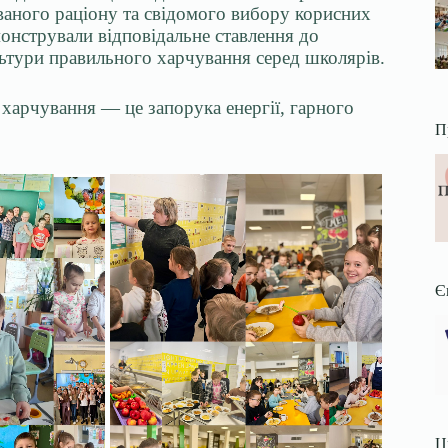
ваного раціону та свідомого вибору корисних
нстрували відповідальне ставлення до
ьтури правильного харчування серед школярів.
 харчування — це запорука енергії, гарного
П
Є
Ц