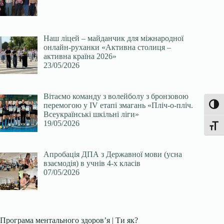
Наш ліцей – майданчик для міжнародної
онлайн-руханки «Активна столиця –
активна країна 2026»
23/05/2026
Вітаємо команду з волейболу з бронзовою
перемогою у ІV етапі змагань «Пліч-о-пліч.
Увімк
Всеукраїнські шкільні ліги»
19/05/2026
Перек
Апробація ДПА з Державної мови (усна
взаємодія) в учнів 4-х класів
07/05/2026
Програма ментального здоров’я | Ти як?