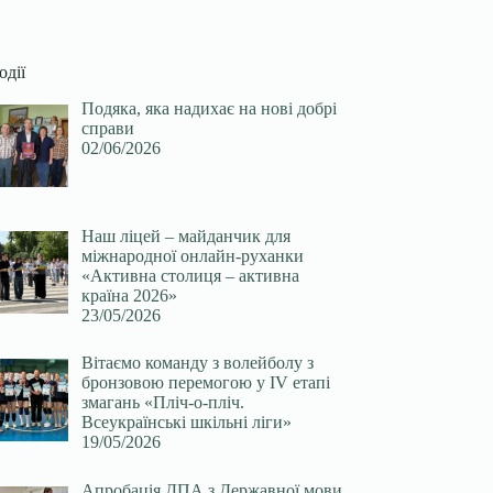
одії
Подяка, яка надихає на нові добрі
справи
02/06/2026
Наш ліцей – майданчик для
міжнародної онлайн-руханки
«Активна столиця – активна
країна 2026»
23/05/2026
Вітаємо команду з волейболу з
бронзовою перемогою у ІV етапі
змагань «Пліч-о-пліч.
Всеукраїнські шкільні ліги»
19/05/2026
Апробація ДПА з Державної мови