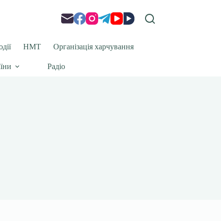
одії
НМТ
Організація харчування
аїни
Радіо