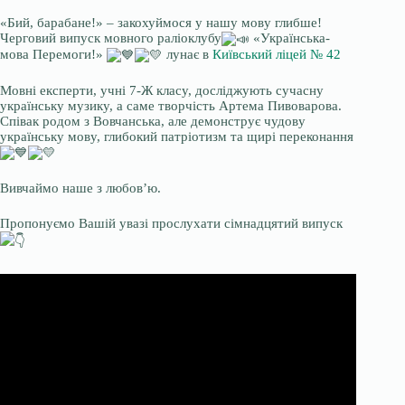
«Бий, барабане!» – закохуймося у нашу мову глибше!
Черговий випуск мовного раліоклубу
«Українська-
мова Перемоги!»
лунає в
Київський ліцей № 42
Мовні експерти, учні 7-Ж класу, досліджують сучасну
українську музику, а саме творчість Артема Пивоварова.
Співак родом з Вовчанська, але демонструє чудову
українську мову, глибокий патріотизм та щирі переконання
Вивчаймо наше з любов’ю.
Пропонуємо Вашій увазі прослухати сімнадцятий випуск