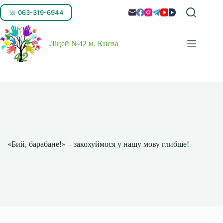
☏ 063-319-6944
Ліцей №42 м. Києва
«Бий, барабане!» – закохуймося у нашу мову глибше!