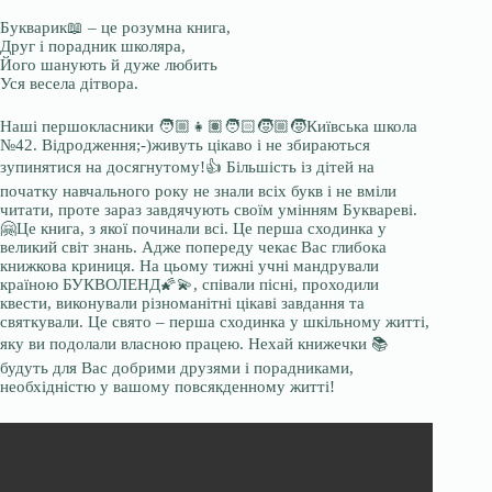
Букварик📖 – це розумна книга,
Друг і порадник школяра,
Його шанують й дуже любить
Уся весела дітвора.
Наші першокласники 🧑🏼👧🏽🧑🏻🧒🏼🧒Київська школа
№42. Відродження;-)живуть цікаво і не збираються
зупинятися на досягнутому!👍 Більшість із дітей на
початку навчального року не знали всіх букв і не вміли
читати, проте зараз завдячують своїм умінням Буквареві.
🤗Це книга, з якої починали всі. Це перша сходинка у
великий світ знань. Адже попереду чекає Вас глибока
книжкова криниця. На цьому тижні учні мандрували
країною БУКВОЛЕНД🌠💫, співали пісні, проходили
квести, виконували різноманітні цікаві завдання та
святкували. Це свято – перша сходинка у шкільному житті,
яку ви подолали власною працею. Нехай книжечки 📚
будуть для Вас добрими друзями і порадниками,
необхідністю у вашому повсякденному житті!