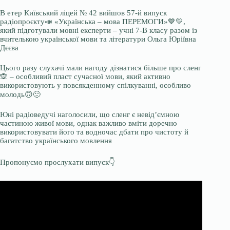
В етер Київський ліцей № 42 вийшов 57-й випуск
радіопроєкту📣 «Українська – мова ПЕРЕМОГИ»💙💛,
який підготували мовні експерти – учні 7-В класу разом із
вчителькою української мови та літератури Ольга Юріївна
Дєєва
Цього разу слухачі мали нагоду дізнатися більше про сленг
🙊 – особливий пласт сучасної мови, який активно
використовують у повсякденному спілкуванні, особливо
молодь🙃🙂
Юні радіоведучі наголосили, що сленг є невід’ємною
частиною живої мови, однак важливо вміти доречно
використовувати його та водночас дбати про чистоту й
багатство українського мовлення
Пропонуємо прослухати випуск👇